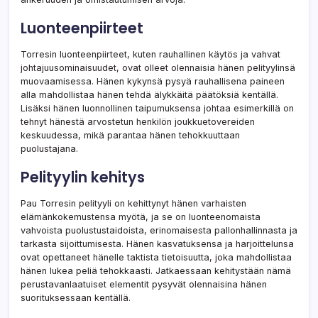
Luonteenpiirteet
Torresin luonteenpiirteet, kuten rauhallinen käytös ja vahvat
johtajuusominaisuudet, ovat olleet olennaisia hänen pelityylinsä
muovaamisessa. Hänen kykynsä pysyä rauhallisena paineen
alla mahdollistaa hänen tehdä älykkäitä päätöksiä kentällä.
Lisäksi hänen luonnollinen taipumuksensa johtaa esimerkillä on
tehnyt hänestä arvostetun henkilön joukkuetovereiden
keskuudessa, mikä parantaa hänen tehokkuuttaan
puolustajana.
Pelityylin kehitys
Pau Torresin pelityyli on kehittynyt hänen varhaisten
elämänkokemustensa myötä, ja se on luonteenomaista
vahvoista puolustustaidoista, erinomaisesta pallonhallinnasta ja
tarkasta sijoittumisesta. Hänen kasvatuksensa ja harjoittelunsa
ovat opettaneet hänelle taktista tietoisuutta, joka mahdollistaa
hänen lukea peliä tehokkaasti. Jatkaessaan kehitystään nämä
perustavanlaatuiset elementit pysyvät olennaisina hänen
suorituksessaan kentällä.