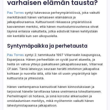
varhaisen elämän tausta?
Pau Torres
syntyi tukevassa perheympäristössä, joka vaikutti
merkittävästi hänen varhaiseen elämäänsä ja
jalkapallouraansa. Kulttuurisesti rikkaassa ympäristössä
kasvaminen merkitsi, että hänen muotoutumisvuotensa olivat
täynnä erilaisia vaikutteita, jotka edistivät hänen kehitystään
niin kentällä kuin sen ulkopuolella.
Syntymäpaikka ja perhetausta
Pau Torres
syntyi 2. tammikuuta 1997 Villarrealin kaupungissa,
Espanjassa. Hänen perheellään on syvät juuret alueella, ja
heillä on vahva yhteys paikalliseen jalkapalloseuraan, Villarreal
CF:ään. Tämä läheisyys seuraan herätti intohimon jalkapalloa
kohtaan jo nuorella iällä, sillä hän oli usein ympäröitynä lajin
kulttuurista ja yhteisöstä.
Hänen vanhempansa kannustivat hänen kiinnostuksiaan ja
tarjosivat hänelle tarvittavaa tukea unelmiensa toteuttamiseen.
Perheilmapiiri oli hoitava, ja siinä korostui ahkeruuden ja
omistautumisen merkitys, mikä myöhemmin vaikutti hänen
lähestymistapaansa jalkapalloon.