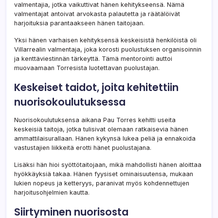
valmentajia, jotka vaikuttivat hänen kehitykseensä. Nämä
valmentajat antoivat arvokasta palautetta ja räätälöivät
harjoituksia parantaakseen hänen taitojaan.
Yksi hänen varhaisen kehityksensä keskeisistä henkilöistä oli
Villarrealin valmentaja, joka korosti puolustuksen organisoinnin
ja kenttäviestinnän tärkeyttä. Tämä mentorointi auttoi
muovaamaan Torresista luotettavan puolustajan.
Keskeiset taidot, joita kehitettiin
nuorisokoulutuksessa
Nuorisokoulutuksensa aikana Pau Torres kehitti useita
keskeisiä taitoja, jotka tulisivat olemaan ratkaisevia hänen
ammattilaisurallaan. Hänen kykynsä lukea peliä ja ennakoida
vastustajien liikkeitä erotti hänet puolustajana.
Lisäksi hän hioi syöttötaitojaan, mikä mahdollisti hänen aloittaa
hyökkäyksiä takaa. Hänen fyysiset ominaisuutensa, mukaan
lukien nopeus ja ketteryys, paranivat myös kohdennettujen
harjoitusohjelmien kautta.
Siirtyminen nuorisosta