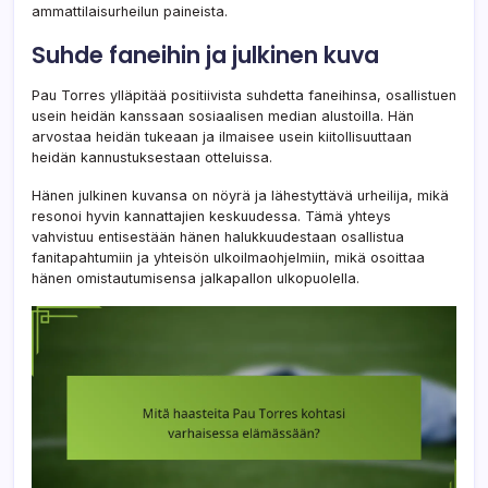
ammattilaisurheilun paineista.
Suhde faneihin ja julkinen kuva
Pau Torres ylläpitää positiivista suhdetta faneihinsa, osallistuen
usein heidän kanssaan sosiaalisen median alustoilla. Hän
arvostaa heidän tukeaan ja ilmaisee usein kiitollisuuttaan
heidän kannustuksestaan otteluissa.
Hänen julkinen kuvansa on nöyrä ja lähestyttävä urheilija, mikä
resonoi hyvin kannattajien keskuudessa. Tämä yhteys
vahvistuu entisestään hänen halukkuudestaan osallistua
fanitapahtumiin ja yhteisön ulkoilmaohjelmiin, mikä osoittaa
hänen omistautumisensa jalkapallon ulkopuolella.