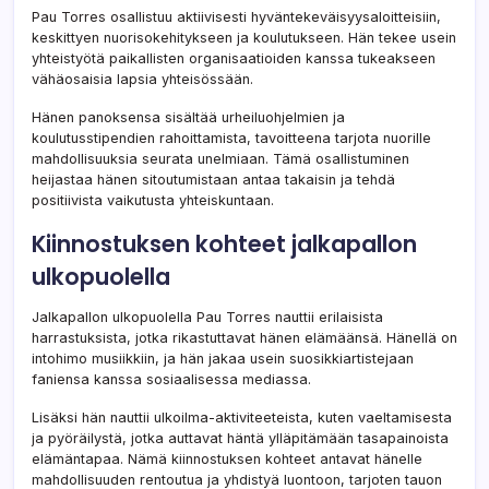
Pau Torres osallistuu aktiivisesti hyväntekeväisyysaloitteisiin,
keskittyen nuorisokehitykseen ja koulutukseen. Hän tekee usein
yhteistyötä paikallisten organisaatioiden kanssa tukeakseen
vähäosaisia lapsia yhteisössään.
Hänen panoksensa sisältää urheiluohjelmien ja
koulutusstipendien rahoittamista, tavoitteena tarjota nuorille
mahdollisuuksia seurata unelmiaan. Tämä osallistuminen
heijastaa hänen sitoutumistaan antaa takaisin ja tehdä
positiivista vaikutusta yhteiskuntaan.
Kiinnostuksen kohteet jalkapallon
ulkopuolella
Jalkapallon ulkopuolella Pau Torres nauttii erilaisista
harrastuksista, jotka rikastuttavat hänen elämäänsä. Hänellä on
intohimo musiikkiin, ja hän jakaa usein suosikkiartistejaan
faniensa kanssa sosiaalisessa mediassa.
Lisäksi hän nauttii ulkoilma-aktiviteeteista, kuten vaeltamisesta
ja pyöräilystä, jotka auttavat häntä ylläpitämään tasapainoista
elämäntapaa. Nämä kiinnostuksen kohteet antavat hänelle
mahdollisuuden rentoutua ja yhdistyä luontoon, tarjoten tauon