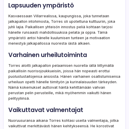
Lapsuuden ympäristö
Kasvaessaan Villarrealissa, kaupungissa, joka tunnetaan
jalkapallon intohimosta, Torres oli upotettuna kulttuuriin, joka
juhli lajia. Paikallisen yhteisön innostus peliä kohtaan tarjosi
hänelle runsaasti mahdollisuuksia pelata ja oppia. Tämä
ympäristö antoi hänelle kuulumisen tunteen ja motivaation
menestyä jalkapallossa nuoresta iästä alkaen.
Varhainen urheilutoiminta
Torres aloitti jalkapallon pelaamisen nuorella iällä liittymällä
paikallisiin nuorisojoukkueisiin, joissa hän nopeasti erottui
puolustustaitojensa ansiosta. Hänen varhainen osallistumisensa
urheiluun opetti hänelle tiimityön ja kurinalaisuuden tärkeyden.
Nämä kokemukset auttoivat häntä kehittämään vahvan
perustan pelin perusteille, mikä myöhemmin vaikutti hänen
pelityyliinsä.
Vaikuttavat valmentajat
Nuoruusuransa aikana Torres kohtasi useita valmentajia, jotka
vaikuttivat merkittävästi hänen kehitykseensä. He korostivat