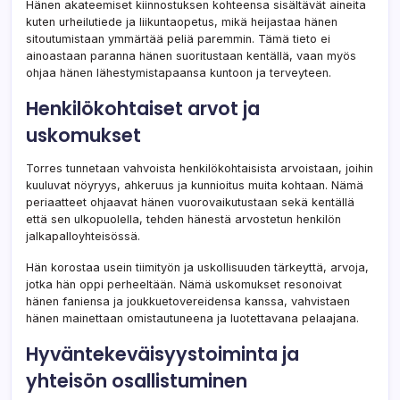
Hänen akateemiset kiinnostuksen kohteensa sisältävät aineita
kuten urheilutiede ja liikuntaopetus, mikä heijastaa hänen
sitoutumistaan ymmärtää peliä paremmin. Tämä tieto ei
ainoastaan paranna hänen suoritustaan kentällä, vaan myös
ohjaa hänen lähestymistapaansa kuntoon ja terveyteen.
Henkilökohtaiset arvot ja
uskomukset
Torres tunnetaan vahvoista henkilökohtaisista arvoistaan, joihin
kuuluvat nöyryys, ahkeruus ja kunnioitus muita kohtaan. Nämä
periaatteet ohjaavat hänen vuorovaikutustaan sekä kentällä
että sen ulkopuolella, tehden hänestä arvostetun henkilön
jalkapalloyhteisössä.
Hän korostaa usein tiimityön ja uskollisuuden tärkeyttä, arvoja,
jotka hän oppi perheeltään. Nämä uskomukset resonoivat
hänen faniensa ja joukkuetovereidensa kanssa, vahvistaen
hänen mainettaan omistautuneena ja luotettavana pelaajana.
Hyväntekeväisyystoiminta ja
yhteisön osallistuminen