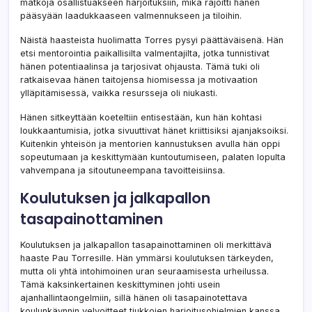
matkoja osallistuakseen harjoituksiin, mikä rajoitti hänen
pääsyään laadukkaaseen valmennukseen ja tiloihin.
Näistä haasteista huolimatta Torres pysyi päättäväisenä. Hän
etsi mentorointia paikallisilta valmentajilta, jotka tunnistivat
hänen potentiaalinsa ja tarjosivat ohjausta. Tämä tuki oli
ratkaisevaa hänen taitojensa hiomisessa ja motivaation
ylläpitämisessä, vaikka resursseja oli niukasti.
Hänen sitkeyttään koeteltiin entisestään, kun hän kohtasi
loukkaantumisia, jotka sivuuttivat hänet kriittisiksi ajanjaksoiksi.
Kuitenkin yhteisön ja mentorien kannustuksen avulla hän oppi
sopeutumaan ja keskittymään kuntoutumiseen, palaten lopulta
vahvempana ja sitoutuneempana tavoitteisiinsa.
Koulutuksen ja jalkapallon
tasapainottaminen
Koulutuksen ja jalkapallon tasapainottaminen oli merkittävä
haaste Pau Torresille. Hän ymmärsi koulutuksen tärkeyden,
mutta oli yhtä intohimoinen uran seuraamisesta urheilussa.
Tämä kaksinkertainen keskittyminen johti usein
ajanhallintaongelmiin, sillä hänen oli tasapainotettava
koulunkäynnin velvoitteet tiukkojen harjoitusohjelmien kanssa.