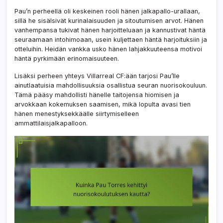
Pau’n perheellä oli keskeinen rooli hänen jalkapallo-urallaan,
sillä he sisälsivät kurinalaisuuden ja sitoutumisen arvot. Hänen
vanhempansa tukivat hänen harjoitteluaan ja kannustivat häntä
seuraamaan intohimoaan, usein kuljettaen häntä harjoituksiin ja
otteluihin. Heidän vankka usko hänen lahjakkuuteensa motivoi
häntä pyrkimään erinomaisuuteen.
Lisäksi perheen yhteys Villarreal CF:ään tarjosi Pau’lle
ainutlaatuisia mahdollisuuksia osallistua seuran nuorisokouluun.
Tämä pääsy mahdollisti hänelle taitojensa hiomisen ja
arvokkaan kokemuksen saamisen, mikä lopulta avasi tien
hänen menestyksekkäälle siirtymiselleen
ammattilaisjalkapalloon.