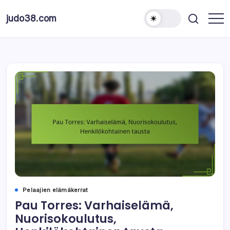
Skip
to
judo38.com
content
Pelaajien elämäkerrat
Pau Torres: Varhaiselämä,
Nuorisokoulutus,