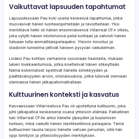
Vaikuttavat lapsuuden tapahtumat
Lapsuudessaan Pau koki useita keskeisiä tapahtumia, jotka
muovasivat hänen luonteenpiirteitään ja tavoitteitaan. Yksi
merkittävä hetki oli hänen ensimmäisensä Villarreal CF:n ottelu,
joka sytytti hänen intohimonsa peliä kohtaan ja vahvisti hänen
haluaan tulla ammattilaispelaajaksi. Yleisön innostus ja
stadionin tunnelma jättivät häneen pysyvän vaikutelman.
Lisäksi Pau kohtasi varhaisina vuosinaan haasteita, mukaan
lukien loukkaantumisia, jotka koettelivat hänen sitkeyttään.
Nämä kokemukset opettivat hänelle sinnikkyyden ja
päättäväisyyden arvon, ominaisuuksia, jotka tulisivat olemaan
olennaisia hänen jalkapallomatkallaan.
Kulttuurinen konteksti ja kasvatus
Kasvaessaan Villarrealissa Pau oli upotettuna kulttuuriin, joka
juhli jalkapalloa keskeisenä osana yhteisön elämää. Paikallinen
tuki Villarreal CF:lle antoi hänelle ylpeyden ja kuulumisen
tunteen, mikä vaikutti hänen identiteettiinsä pelaajana. Tämä
kulttuurinen tausta tarjosi hänelle vahvan perustan, sillä hän
oppi tiimityön ja yhteisöllisyyden merkityksen.