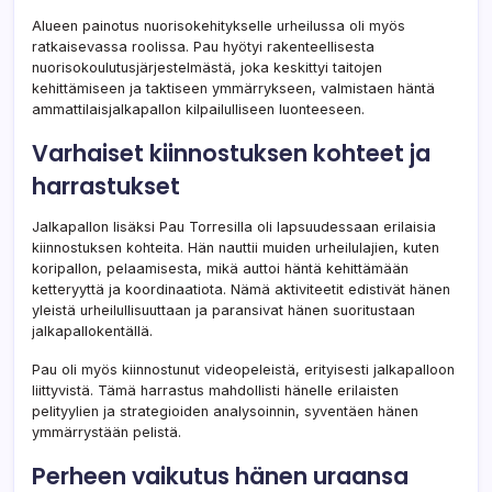
Alueen painotus nuorisokehitykselle urheilussa oli myös
ratkaisevassa roolissa. Pau hyötyi rakenteellisesta
nuorisokoulutusjärjestelmästä, joka keskittyi taitojen
kehittämiseen ja taktiseen ymmärrykseen, valmistaen häntä
ammattilaisjalkapallon kilpailulliseen luonteeseen.
Varhaiset kiinnostuksen kohteet ja
harrastukset
Jalkapallon lisäksi Pau Torresilla oli lapsuudessaan erilaisia
kiinnostuksen kohteita. Hän nauttii muiden urheilulajien, kuten
koripallon, pelaamisesta, mikä auttoi häntä kehittämään
ketteryyttä ja koordinaatiota. Nämä aktiviteetit edistivät hänen
yleistä urheilullisuuttaan ja paransivat hänen suoritustaan
jalkapallokentällä.
Pau oli myös kiinnostunut videopeleistä, erityisesti jalkapalloon
liittyvistä. Tämä harrastus mahdollisti hänelle erilaisten
pelityylien ja strategioiden analysoinnin, syventäen hänen
ymmärrystään pelistä.
Perheen vaikutus hänen uraansa