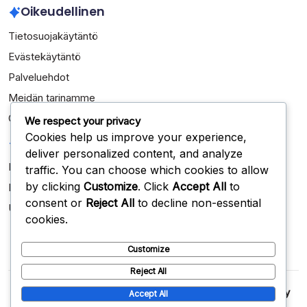
Oikeudellinen
Tietosuojakäytäntö
Evästekäytäntö
Palveluehdot
Meidän tarinamme
Ota yhteys
We respect your privacy
Cookies help us improve your experience,
Kategoriat
deliver personalized content, and analyze
Kansainväliset saavutukset
traffic. You can choose which cookies to allow
by clicking
Customize
. Click
Accept All
to
Pelaajien elämäkerrat
consent or
Reject All
to decline non-essential
Uran kohokohdat
cookies.
Customize
Reject All
Copyright 2026 —
judo38.com
. All rights reserved.
Blogsy
Accept All