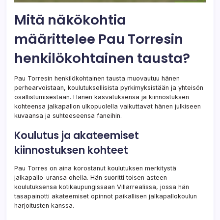
Mitä näkökohtia
määrittelee Pau Torresin
henkilökohtainen tausta?
Pau Torresin henkilökohtainen tausta muovautuu hänen
perhearvoistaan, koulutuksellisista pyrkimyksistään ja yhteisön
osallistumisestaan. Hänen kasvatuksensa ja kiinnostuksen
kohteensa jalkapallon ulkopuolella vaikuttavat hänen julkiseen
kuvaansa ja suhteeseensa faneihin.
Koulutus ja akateemiset
kiinnostuksen kohteet
Pau Torres on aina korostanut koulutuksen merkitystä
jalkapallo-uransa ohella. Hän suoritti toisen asteen
koulutuksensa kotikaupungissaan Villarrealissa, jossa hän
tasapainotti akateemiset opinnot paikallisen jalkapallokoulun
harjoitusten kanssa.