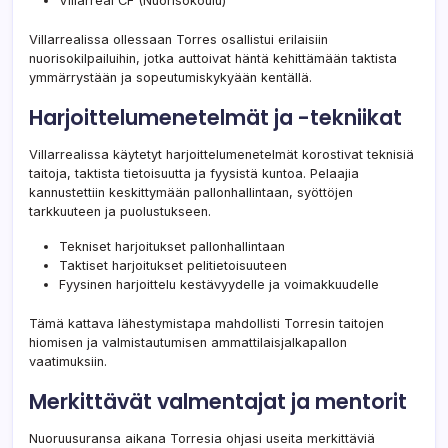
Villarreal CF (Nuorisokoulu)
Villarrealissa ollessaan Torres osallistui erilaisiin
nuorisokilpailuihin, jotka auttoivat häntä kehittämään taktista
ymmärrystään ja sopeutumiskykyään kentällä.
Harjoittelumenetelmät ja -tekniikat
Villarrealissa käytetyt harjoittelumenetelmät korostivat teknisiä
taitoja, taktista tietoisuutta ja fyysistä kuntoa. Pelaajia
kannustettiin keskittymään pallonhallintaan, syöttöjen
tarkkuuteen ja puolustukseen.
Tekniset harjoitukset pallonhallintaan
Taktiset harjoitukset pelitietoisuuteen
Fyysinen harjoittelu kestävyydelle ja voimakkuudelle
Tämä kattava lähestymistapa mahdollisti Torresin taitojen
hiomisen ja valmistautumisen ammattilaisjalkapallon
vaatimuksiin.
Merkittävät valmentajat ja mentorit
Nuoruusuransa aikana Torresia ohjasi useita merkittäviä