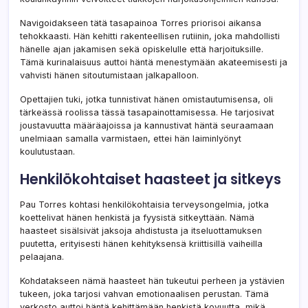
Navigoidakseen tätä tasapainoa Torres priorisoi aikansa
tehokkaasti. Hän kehitti rakenteellisen rutiinin, joka mahdollisti
hänelle ajan jakamisen sekä opiskelulle että harjoituksille.
Tämä kurinalaisuus auttoi häntä menestymään akateemisesti ja
vahvisti hänen sitoutumistaan jalkapalloon.
Opettajien tuki, jotka tunnistivat hänen omistautumisensa, oli
tärkeässä roolissa tässä tasapainottamisessa. He tarjosivat
joustavuutta määräajoissa ja kannustivat häntä seuraamaan
unelmiaan samalla varmistaen, ettei hän laiminlyönyt
koulutustaan.
Henkilökohtaiset haasteet ja sitkeys
Pau Torres kohtasi henkilökohtaisia terveysongelmia, jotka
koettelivat hänen henkistä ja fyysistä sitkeyttään. Nämä
haasteet sisälsivät jaksoja ahdistusta ja itseluottamuksen
puutetta, erityisesti hänen kehityksensä kriittisillä vaiheilla
pelaajana.
Kohdatakseen nämä haasteet hän tukeutui perheen ja ystävien
tukeen, joka tarjosi vahvan emotionaalisen perustan. Tämä
verkosto auttoi häntä kehittämään henkistä kovuutta, mikä