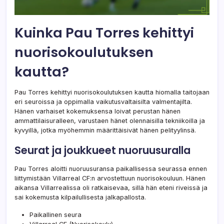
Kuinka Pau Torres kehittyi
nuorisokoulutuksen
kautta?
Pau Torres kehittyi nuorisokoulutuksen kautta hiomalla taitojaan
eri seuroissa ja oppimalla vaikutusvaltaisilta valmentajilta.
Hänen varhaiset kokemuksensa loivat perustan hänen
ammattilaisuralleen, varustaen hänet olennaisilla tekniikoilla ja
kyvyillä, jotka myöhemmin määrittäisivät hänen pelityylinsä.
Seurat ja joukkueet nuoruusuralla
Pau Torres aloitti nuoruusuransa paikallisessa seurassa ennen
liittymistään Villarreal CF:n arvostettuun nuorisokouluun. Hänen
aikansa Villarrealissa oli ratkaisevaa, sillä hän eteni riveissä ja
sai kokemusta kilpailullisesta jalkapallosta.
Paikallinen seura