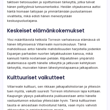
taktisen tietoisuuden ja sijoittumisen tärkeyttä, jotka tulivat
hänen pelityylinsä tunnusmerkeiksi. Heidän ohjauksensa auttoi
häntä hiomaan taitojaan ja ymmärtämään puolustamisen
vivahteita, mikä edisti hänen menestystään
keskuspuolustajana.
Keskeiset elämänkokemukset
Yksi määrittävistä hetkistä Torresin varhaisessa elämässä oli
hänen liittymisensä Villarrealin nuorisokouluun. Tämä
mahdollisuus antoi hänelle mahdollisuuden harjoitella joidenkin
Espanjan parhaiden nuorten lahjakkuuksien kanssa, mikä
kannusti häntä nostamaan peliään. Kilpailullinen ympäristö
akatemiassa opetti hänelle sitkeyttä ja jatkuvan kehityksen
tärkeyttä, muovaten hänen lähestymistapaansa jalkapalloon.
Kulttuuriset vaikutteet
Villarrealin kulttuuri, sen rikkaan jalkapallohistorian ja yhteisön
tuen myötä, vaikutti suuresti Torresin intohimoon lajia kohtaan.
Kaupungin ylpeys paikallisesta joukkueestaan antoi hänelle
vastuuntunnon edustaa yhteisöään hyvin. Tämä kulttuurinen
tausta ei ainoastaan motivoitunut häntä, vaan myös vahvisti
ahkeruuden ja omistautumisen arvoja.