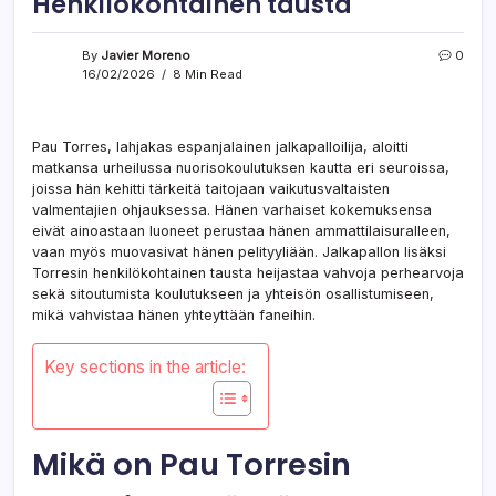
Henkilökohtainen tausta
By
Javier Moreno
0
16/02/2026
8 Min Read
Pau Torres, lahjakas espanjalainen jalkapalloilija, aloitti
matkansa urheilussa nuorisokoulutuksen kautta eri seuroissa,
joissa hän kehitti tärkeitä taitojaan vaikutusvaltaisten
valmentajien ohjauksessa. Hänen varhaiset kokemuksensa
eivät ainoastaan luoneet perustaa hänen ammattilaisuralleen,
vaan myös muovasivat hänen pelityyliään. Jalkapallon lisäksi
Torresin henkilökohtainen tausta heijastaa vahvoja perhearvoja
sekä sitoutumista koulutukseen ja yhteisön osallistumiseen,
mikä vahvistaa hänen yhteyttään faneihin.
Key sections in the article:
Mikä on Pau Torresin