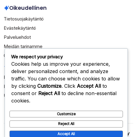
Oikeudellinen
Tietosuojakäytäntö
Evästekäytäntö
Palveluehdot
Meidän tarinamme
Ota yhteys
We respect your privacy
Cookies help us improve your experience,
Kategoriat
deliver personalized content, and analyze
Kansainväliset saavutukset
traffic. You can choose which cookies to allow
by clicking
Customize
. Click
Accept All
to
Pelaajien elämäkerrat
consent or
Reject All
to decline non-essential
Uran kohokohdat
cookies.
Customize
Reject All
Copyright 2026 —
judo38.com
. All rights reserved.
Blogsy
Accept All