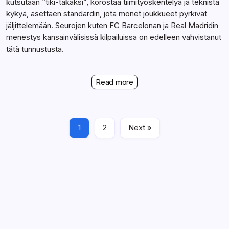
kutsutaan “tiki-takaksi”, korostaa tiimityöskentelyä ja teknistä
kykyä, asettaen standardin, jota monet joukkueet pyrkivät
jäljittelemään. Seurojen kuten FC Barcelonan ja Real Madridin
menestys kansainvälisissä kilpailuissa on edelleen vahvistanut
tätä tunnustusta.
Read more
1
2
Next »
Linkit