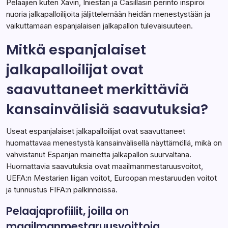
Pelaajien kuten Xavin, Iniestan ja Casillasin perintö inspiroi
nuoria jalkapalloilijoita jäljittelemään heidän menestystään ja
vaikuttamaan espanjalaisen jalkapallon tulevaisuuteen.
Mitkä espanjalaiset
jalkapalloilijat ovat
saavuttaneet merkittäviä
kansainvälisiä saavutuksia?
Useat espanjalaiset jalkapalloilijat ovat saavuttaneet
huomattavaa menestystä kansainvälisellä näyttämöllä, mikä on
vahvistanut Espanjan mainetta jalkapallon suurvaltana.
Huomattavia saavutuksia ovat maailmanmestaruusvoitot,
UEFA:n Mestarien liigan voitot, Euroopan mestaruuden voitot
ja tunnustus FIFA:n palkinnoissa.
Pelaajaprofiilit, joilla on
maailmanmestaruusvoittoja