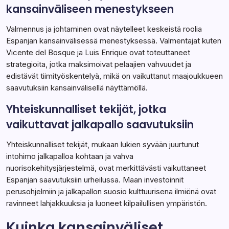
kansainväliseen menestykseen
Valmennus ja johtaminen ovat näytelleet keskeistä roolia
Espanjan kansainvälisessä menestyksessä. Valmentajat kuten
Vicente del Bosque ja Luis Enrique ovat toteuttaneet
strategioita, jotka maksimoivat pelaajien vahvuudet ja
edistävät tiimityöskentelyä, mikä on vaikuttanut maajoukkueen
saavutuksiin kansainvälisellä näyttämöllä.
Yhteiskunnalliset tekijät, jotka
vaikuttavat jalkapallo saavutuksiin
Yhteiskunnalliset tekijät, mukaan lukien syvään juurtunut
intohimo jalkapalloa kohtaan ja vahva
nuorisokehitysjärjestelmä, ovat merkittävästi vaikuttaneet
Espanjan saavutuksiin urheilussa. Maan investoinnit
perusohjelmiin ja jalkapallon suosio kulttuurisena ilmiönä ovat
ravinneet lahjakkuuksia ja luoneet kilpailullisen ympäristön.
Kuinka kansainväliset