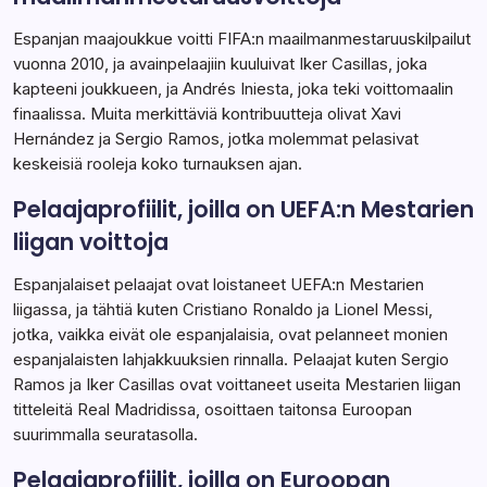
Espanjan maajoukkue voitti FIFA:n maailmanmestaruuskilpailut
vuonna 2010, ja avainpelaajiin kuuluivat Iker Casillas, joka
kapteeni joukkueen, ja Andrés Iniesta, joka teki voittomaalin
finaalissa. Muita merkittäviä kontribuutteja olivat Xavi
Hernández ja Sergio Ramos, jotka molemmat pelasivat
keskeisiä rooleja koko turnauksen ajan.
Pelaajaprofiilit, joilla on UEFA:n Mestarien
liigan voittoja
Espanjalaiset pelaajat ovat loistaneet UEFA:n Mestarien
liigassa, ja tähtiä kuten Cristiano Ronaldo ja Lionel Messi,
jotka, vaikka eivät ole espanjalaisia, ovat pelanneet monien
espanjalaisten lahjakkuuksien rinnalla. Pelaajat kuten Sergio
Ramos ja Iker Casillas ovat voittaneet useita Mestarien liigan
titteleitä Real Madridissa, osoittaen taitonsa Euroopan
suurimmalla seuratasolla.
Pelaajaprofiilit, joilla on Euroopan