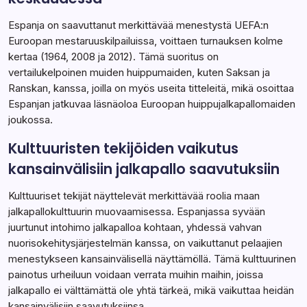
Espanja on saavuttanut merkittävää menestystä UEFA:n
Euroopan mestaruuskilpailuissa, voittaen turnauksen kolme
kertaa (1964, 2008 ja 2012). Tämä suoritus on
vertailukelpoinen muiden huippumaiden, kuten Saksan ja
Ranskan, kanssa, joilla on myös useita titteleitä, mikä osoittaa
Espanjan jatkuvaa läsnäoloa Euroopan huippujalkapallomaiden
joukossa.
Kulttuuristen tekijöiden vaikutus
kansainvälisiin jalkapallo saavutuksiin
Kulttuuriset tekijät näyttelevät merkittävää roolia maan
jalkapallokulttuurin muovaamisessa. Espanjassa syvään
juurtunut intohimo jalkapalloa kohtaan, yhdessä vahvan
nuorisokehitysjärjestelmän kanssa, on vaikuttanut pelaajien
menestykseen kansainvälisellä näyttämöllä. Tämä kulttuurinen
painotus urheiluun voidaan verrata muihin maihin, joissa
jalkapallo ei välttämättä ole yhtä tärkeä, mikä vaikuttaa heidän
kansainvälisiin saavutuksiinsa.