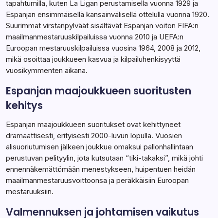
tapahtumilla, kuten La Ligan perustamisella vuonna 1929 ja
Espanjan ensimmäisellä kansainvälisellä ottelulla vuonna 1920.
Suurimmat virstanpylväät sisältävät Espanjan voiton FIFA:n
maailmanmestaruuskilpailuissa vuonna 2010 ja UEFA:n
Euroopan mestaruuskilpailuissa vuosina 1964, 2008 ja 2012,
mikä osoittaa joukkueen kasvua ja kilpailuhenkisyyttä
vuosikymmenten aikana.
Espanjan maajoukkueen suoritusten
kehitys
Espanjan maajoukkueen suoritukset ovat kehittyneet
dramaattisesti, erityisesti 2000-luvun lopulla. Vuosien
alisuoriutumisen jälkeen joukkue omaksui pallonhallintaan
perustuvan pelityylin, jota kutsutaan “tiki-takaksi”, mikä johti
ennennäkemättömään menestykseen, huipentuen heidän
maailmanmestaruusvoittoonsa ja peräkkäisiin Euroopan
mestaruuksiin.
Valmennuksen ja johtamisen vaikutus