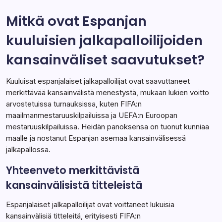
mestaruuskilpailuissa. Hänen poikkeukselliset
esityksensä, erityisesti vuoden 2010…
Mitkä ovat Espanjan
kuuluisien jalkapalloilijoiden
Kansainväliset saavutukset
11/02/2026
kansainväliset saavutukset?
Kuuluisat espanjalaiset jalkapalloilijat ovat saavuttaneet
merkittävää kansainvälistä menestystä, mukaan lukien voitto
arvostetuissa turnauksissa, kuten FIFA:n
maailmanmestaruuskilpailuissa ja UEFA:n Euroopan
mestaruuskilpailuissa. Heidän panoksensa on tuonut kunniaa
maalle ja nostanut Espanjan asemaa kansainvälisessä
jalkapallossa.
Yhteenveto merkittävistä
kansainvälisistä titteleistä
Espanjalaiset jalkapalloilijat ovat voittaneet lukuisia
kansainvälisiä titteleitä, erityisesti FIFA:n