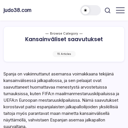
Skip
to
judo38.com
content
Browse Category
Kansainväliset saavutukset
15 Articles
Spanja on vakiinnuttanut asemansa voimakkaana tekijänä
kansainvälisessä jalkapallossa, ja sen pelaajat ovat
saavuttaneet huomattavaa menestystä arvostetuissa
turnauksissa, kuten FIFA:n maailmanmestaruuskilpailuissa ja
UEFA:n Euroopan mestaruuskilpailuissa. Nämä saavutukset
korostavat paitsi espanjalaisten jalkapalloilijoiden yksilöllisiä
taitoja myös parantavat maan mainetta kansainvälisellä
näyttämöllä, vahvistaen Espanjan asemaa jalkapallon
suurvaltana.