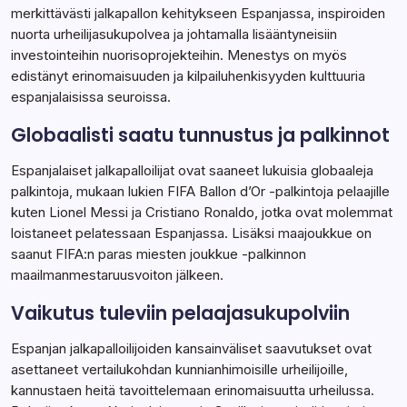
merkittävästi jalkapallon kehitykseen Espanjassa, inspiroiden
nuorta urheilijasukupolvea ja johtamalla lisääntyneisiin
investointeihin nuorisoprojekteihin. Menestys on myös
edistänyt erinomaisuuden ja kilpailuhenkisyyden kulttuuria
espanjalaisissa seuroissa.
Globaalisti saatu tunnustus ja palkinnot
Espanjalaiset jalkapalloilijat ovat saaneet lukuisia globaaleja
palkintoja, mukaan lukien FIFA Ballon d’Or -palkintoja pelaajille
kuten Lionel Messi ja Cristiano Ronaldo, jotka ovat molemmat
loistaneet pelatessaan Espanjassa. Lisäksi maajoukkue on
saanut FIFA:n paras miesten joukkue -palkinnon
maailmanmestaruusvoiton jälkeen.
Vaikutus tuleviin pelaajasukupolviin
Espanjan jalkapalloilijoiden kansainväliset saavutukset ovat
asettaneet vertailukohdan kunnianhimoisille urheilijoille,
kannustaen heitä tavoittelemaan erinomaisuutta urheilussa.