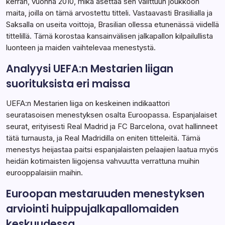
kerran, vuonna 2010, mikä asettaa sen valittuun joukkoon
maita, joilla on tämä arvostettu titteli. Vastaavasti Brasilialla ja
Saksalla on useita voittoja, Brasilian ollessa etunenässä viidellä
tittelillä. Tämä korostaa kansainvälisen jalkapallon kilpailullista
luonteen ja maiden vaihtelevaa menestystä.
Analyysi UEFA:n Mestarien liigan
suorituksista eri maissa
UEFA:n Mestarien liiga on keskeinen indikaattori
seuratasoisen menestyksen osalta Euroopassa. Espanjalaiset
seurat, erityisesti Real Madrid ja FC Barcelona, ovat hallinneet
tätä turnausta, ja Real Madridilla on eniten titteleitä. Tämä
menestys heijastaa paitsi espanjalaisten pelaajien laatua myös
heidän kotimaisten liigojensa vahvuutta verrattuna muihin
eurooppalaisiin maihin.
Euroopan mestaruuden menestyksen
arviointi huippujalkapallomaiden
keskuudessa