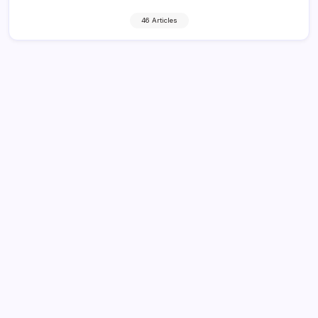
46 Articles
Pedri: Läpimurtoesitykset, Seuran
menestys, Kansainvälinen vaikutus