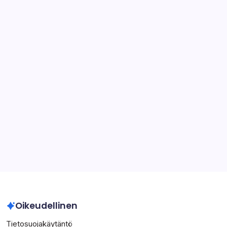
Sergio Ramos: Kansainvälinen johtajuus, Suuret
turnaukset, Perintö
Adama Traoré: Erityiset suoritukset, Seuran saavutukset,
Kansainvälinen vaikutus
Mikel Oyarzabal: Perhetausta, Nuorisoura,
Henkilökohtaiset näkemykset
Pau Torres: Kansainvälinen debyytti, Seurajoukkue-
esitykset, Nouseva tähti
Arkisto
March 2026
February 2026
Oikeudellinen
Tietosuojakäytäntö