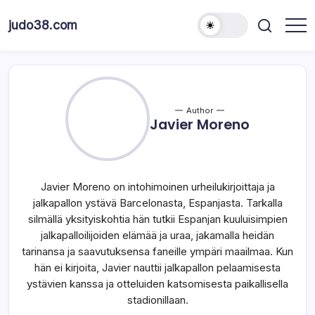
Skip
to
judo38.com
content
Author
Javier Moreno
Javier Moreno on intohimoinen urheilukirjoittaja ja
jalkapallon ystävä Barcelonasta, Espanjasta. Tarkalla
silmällä yksityiskohtia hän tutkii Espanjan kuuluisimpien
jalkapalloilijoiden elämää ja uraa, jakamalla heidän
tarinansa ja saavutuksensa faneille ympäri maailmaa. Kun
hän ei kirjoita, Javier nauttii jalkapallon pelaamisesta
ystävien kanssa ja otteluiden katsomisesta paikallisella
stadionillaan.