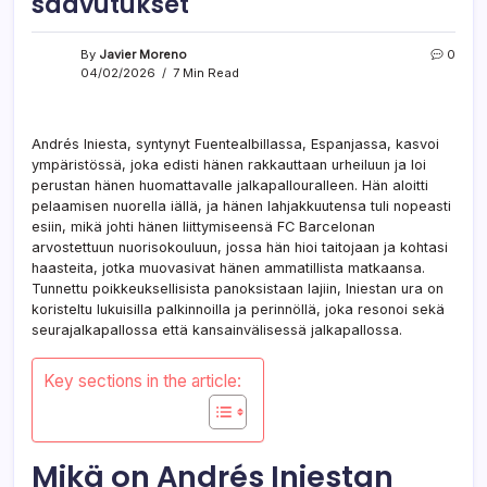
saavutukset
By
Javier Moreno
0
04/02/2026
7 Min Read
Andrés Iniesta, syntynyt Fuentealbillassa, Espanjassa, kasvoi
ympäristössä, joka edisti hänen rakkauttaan urheiluun ja loi
perustan hänen huomattavalle jalkapallouralleen. Hän aloitti
pelaamisen nuorella iällä, ja hänen lahjakkuutensa tuli nopeasti
esiin, mikä johti hänen liittymiseensä FC Barcelonan
arvostettuun nuorisokouluun, jossa hän hioi taitojaan ja kohtasi
haasteita, jotka muovasivat hänen ammatillista matkaansa.
Tunnettu poikkeuksellisista panoksistaan lajiin, Iniestan ura on
koristeltu lukuisilla palkinnoilla ja perinnöllä, joka resonoi sekä
seurajalkapallossa että kansainvälisessä jalkapallossa.
Key sections in the article:
Mikä on Andrés Iniestan