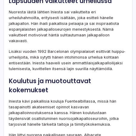
Lapsuuden vaikutteet urheilussa
Nuoresta iästä lähtien Iniesta sai vaikutteita eri
urheiluhahmoilta, erityisesti isältään, joka esitteli hänelle
jalkapallon. Hän ihaili paikallisia pelaajia ja sai inspiraatiota
espanjalaisten jalkapalloseurojen menestyksestä. Nämä
vaikutteet motivoivat häntä suhtautumaan jalkapalloon
vakavasti.
Lisäksi vuoden 1992 Barcelonan olympialaiset esittivät huippu-
urheilijoita, mikä sytytti hänen intohimonsa urheilua kohtaan
entisestään. Iniesta haaveili usein ammattilaisjalkapalloilijaksi
tulemisesta, kuvittellen itsensä lajin suurilla näyttämöillä.
Koulutus ja muotouttavat
kokemukset
Iniesta kävi paikallisia kouluja Fuentealbillassa, missä hän
tasapainotti akateemiset opinnot kasvavan
jalkapalloinnostuksensa kanssa. Hänen koulutustaan
täydensivät osallistuminen nuorisojalkapalloseuroihin, jotka
tarjosivat hänelle tärkeitä taitoja ja tiimityökokemuksia.
Hän liittyi nuorena paikalliseen seuraan, Albacete