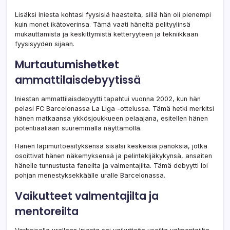
Lisäksi Iniesta kohtasi fyysisiä haasteita, sillä hän oli pienempi
kuin monet ikätoverinsa. Tämä vaati häneltä pelityylinsä
mukauttamista ja keskittymistä ketteryyteen ja tekniikkaan
fyysisyyden sijaan.
Murtautumishetket
ammattilaisdebyytissä
Iniestan ammattilaisdebyytti tapahtui vuonna 2002, kun hän
pelasi FC Barcelonassa La Liga -ottelussa. Tämä hetki merkitsi
hänen matkaansa ykkösjoukkueen pelaajana, esitellen hänen
potentiaaliaan suuremmalla näyttämöllä.
Hänen läpimurtoesityksensä sisälsi keskeisiä panoksia, jotka
osoittivat hänen näkemyksensä ja pelintekijäkykynsä, ansaiten
hänelle tunnustusta faneilta ja valmentajilta. Tämä debyytti loi
pohjan menestyksekkäälle uralle Barcelonassa.
Vaikutteet valmentajilta ja
mentoreilta