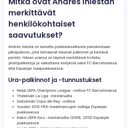
Mitkä ovat Andrés Iniestan
merkittävät
henkilökohtaiset
saavutukset?
Andrés Iniesta on tunnettu poikkeuksellisista panoksistaan
jalkapalloon, joita leimaavat lukuisat palkinnot ja kestävä
perintö. Hänen uransa on täynnä merkittäviä trofeita,
yksilöpalkintoja ja vaikuttavia esityksiä sekä FC Barcelonassa
että Espanjan maajoukkueessa.
Ura-palkinnot ja -tunnustukset
Neljä UEFA Champions League -voittoa FC Barcelonassa
Yhdeksän La Liga -mestaruutta
Seitsemän Copa del Rey -voittoa
Vuoden 2010 FIFA-maailmancupin voittaja Espanjan
joukkueessa
Kaksi UEFA Euro -mestaruutta (2008, 2012) Espanjan
joukkueessa