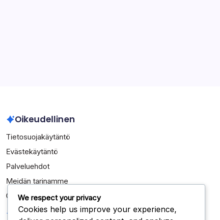
Pau Torres: Kansainvälinen debyytti, Seurajoukkue-
esitykset, Nouseva tähti
Arkisto
March 2026
February 2026
Oikeudellinen
Tietosuojakäytäntö
Evästekäytäntö
Palveluehdot
Meidän tarinamme
Ota yhteys
We respect your privacy
Cookies help us improve your experience,
Kategoriat