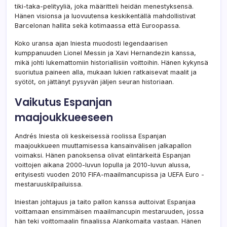
tiki-taka-pelityyliä, joka määritteli heidän menestyksensä.
Hänen visionsa ja luovuutensa keskikentällä mahdollistivat
Barcelonan hallita sekä kotimaassa että Euroopassa.
Koko uransa ajan Iniesta muodosti legendaarisen
kumppanuuden Lionel Messin ja Xavi Hernandezin kanssa,
mikä johti lukemattomiin historiallisiin voittoihin. Hänen kykynsä
suoriutua paineen alla, mukaan lukien ratkaisevat maalit ja
syötöt, on jättänyt pysyvän jäljen seuran historiaan.
Vaikutus Espanjan
maajoukkueeseen
Andrés Iniesta oli keskeisessä roolissa Espanjan
maajoukkueen muuttamisessa kansainvälisen jalkapallon
voimaksi. Hänen panoksensa olivat elintärkeitä Espanjan
voittojen aikana 2000-luvun lopulla ja 2010-luvun alussa,
erityisesti vuoden 2010 FIFA-maailmancupissa ja UEFA Euro -
mestaruuskilpailuissa.
Iniestan johtajuus ja taito pallon kanssa auttoivat Espanjaa
voittamaan ensimmäisen maailmancupin mestaruuden, jossa
hän teki voittomaalin finaalissa Alankomaita vastaan. Hänen