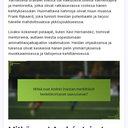
Varhaisella urallaan Iniesta sai vaikutteita useilta valmentajilta
ja mentoreilta, jotka olivat ratkaisevassa roolissa hänen
kehityksessään. Huomattavia hahmoja olivat muun muassa
Frank Rijkaard, joka tunnisti Iniestan potentiaalin ja tarjosi
hänelle mahdollisuuksia ykkösjoukkueessa.
Lisäksi kokeneet pelaajat, kuten Xavi Hernandez, toimivat
mentoreina, auttaen Iniesta sopeutumaan
ammattilaisjalkapallon vaatimuksiin. Heidän ohjauksensa ja
tukensa olivat keskeisiä hänen pelin ymmärryksensä
muokkaamisessa ja taitojensa kehittämisessä.