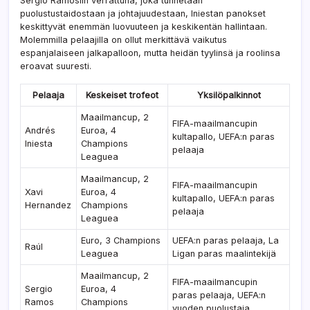
Sergio Ramosiin verrattuna, joka tunnetaan
puolustustaidostaan ja johtajuudestaan, Iniestan panokset
keskittyvät enemmän luovuuteen ja keskikentän hallintaan.
Molemmilla pelaajilla on ollut merkittävä vaikutus
espanjalaiseen jalkapalloon, mutta heidän tyylinsä ja roolinsa
eroavat suuresti.
Pelaaja
Keskeiset trofeot
Yksilöpalkinnot
Maailmancup, 2
FIFA-maailmancupin
Andrés
Euroa, 4
kultapallo, UEFA:n paras
Iniesta
Champions
pelaaja
Leaguea
Maailmancup, 2
FIFA-maailmancupin
Xavi
Euroa, 4
kultapallo, UEFA:n paras
Hernandez
Champions
pelaaja
Leaguea
Euro, 3 Champions
UEFA:n paras pelaaja, La
Raúl
Leaguea
Ligan paras maalintekijä
Maailmancup, 2
FIFA-maailmancupin
Sergio
Euroa, 4
paras pelaaja, UEFA:n
Ramos
Champions
vuoden puolustaja