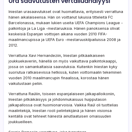
Ura saavutusten vertailuanalyysi
Iniestan urasaavutukset ovat huomattavia, erityisesti verrattuna
hänen aikalaiseensa. Hän on voittanut lukuisia titteleitä FC
Barcelonassa, mukaan lukien useita UEFA Champions League -
palkintoja ja La Liga -mestaruuksia. Hänen panoksensa olivat
keskeisiä Espanjan voittojen aikana vuoden 2010 FIFA-
maailmancupissa ja UEFA Euro -mestaruuskilpailuissa 2008 ja
2012.
Verrattuna Xavi Hernandeziin, Iniestan pitkäaikaiseen
joukkuekaveriin, hänellä on myös vaikuttava palkintokaappi,
jossa on samankaltaisia saavutuksia. Kuitenkin Iniestan kyky
suoriutua ratkaisevissa hetkissä, kuten voittomaalin tekeminen
vuoden 2010 maailmancupin finaalissa, korostaa hänen
vaikutustaan peliin.
Verrattuna Raúliin, toiseen espanjalaiseen jalkapalloikoniin,
Iniestan pitkäikäisyys ja johdonmukaisuus huipputason
jalkapallossa ovat huomionarvoisia. Vaikka Raúl oli tuottelias
maalintekijä, Iniestan rooli pelintekijänä ja hänen visionsa
kentällä ovat tehneet hänestä ainutlaatuisen omaisuuden
joukkueilleen.