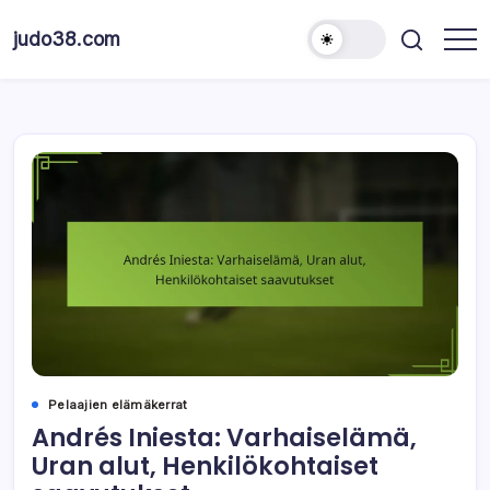
Skip
to
judo38.com
content
Pelaajien elämäkerrat
Andrés Iniesta: Varhaiselämä,
Uran alut, Henkilökohtaiset