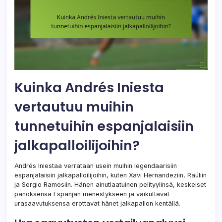
Kuinka Andrés Iniesta
vertautuu muihin
tunnetuihin espanjalaisiin
jalkapalloilijoihin?
Andrés Iniestaa verrataan usein muihin legendaarisiin
espanjalaisiin jalkapalloilijoihin, kuten Xavi Hernandeziin, Raúliin
ja Sergio Ramosiin. Hänen ainutlaatuinen pelityylinsä, keskeiset
panoksensa Espanjan menestykseen ja vaikuttavat
urasaavutuksensa erottavat hänet jalkapallon kentällä.