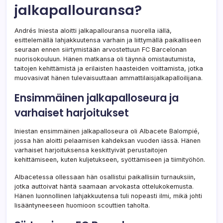
jalkapallouransa?
Andrés Iniesta aloitti jalkapallouransa nuorella iällä,
esittelemällä lahjakkuutensa varhain ja liittymällä paikalliseen
seuraan ennen siirtymistään arvostettuun FC Barcelonan
nuorisokouluun. Hänen matkansa oli täynnä omistautumista,
taitojen kehittämistä ja erilaisten haasteiden voittamista, jotka
muovasivat hänen tulevaisuuttaan ammattilaisjalkapalloilijana.
Ensimmäinen jalkapalloseura ja
varhaiset harjoitukset
Iniestan ensimmäinen jalkapalloseura oli Albacete Balompié,
jossa hän aloitti pelaamisen kahdeksan vuoden iässä. Hänen
varhaiset harjoituksensa keskittyivät perustaitojen
kehittämiseen, kuten kuljetukseen, syöttämiseen ja tiimityöhön.
Albacetessa ollessaan hän osallistui paikallisiin turnauksiin,
jotka auttoivat häntä saamaan arvokasta ottelukokemusta.
Hänen luonnollinen lahjakkuutensa tuli nopeasti ilmi, mikä johti
lisääntyneeseen huomioon scouttien taholta.