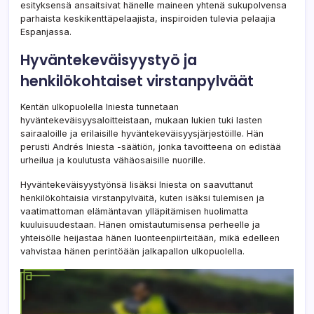
esityksensä ansaitsivat hänelle maineen yhtenä sukupolvensa
parhaista keskikenttäpelaajista, inspiroiden tulevia pelaajia
Espanjassa.
Hyväntekeväisyystyö ja
henkilökohtaiset virstanpylväät
Kentän ulkopuolella Iniesta tunnetaan
hyväntekeväisyysaloitteistaan, mukaan lukien tuki lasten
sairaaloille ja erilaisille hyväntekeväisyysjärjestöille. Hän
perusti Andrés Iniesta -säätiön, jonka tavoitteena on edistää
urheilua ja koulutusta vähäosaisille nuorille.
Hyväntekeväisyystyönsä lisäksi Iniesta on saavuttanut
henkilökohtaisia virstanpylväitä, kuten isäksi tulemisen ja
vaatimattoman elämäntavan ylläpitämisen huolimatta
kuuluisuudestaan. Hänen omistautumisensa perheelle ja
yhteisölle heijastaa hänen luonteenpiirteitään, mikä edelleen
vahvistaa hänen perintöään jalkapallon ulkopuolella.