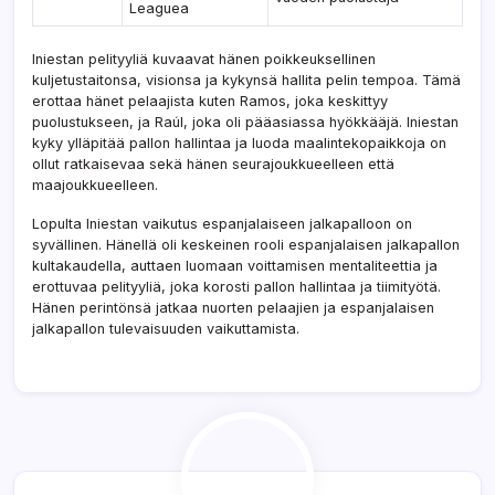
Leaguea
Iniestan pelityyliä kuvaavat hänen poikkeuksellinen
kuljetustaitonsa, visionsa ja kykynsä hallita pelin tempoa. Tämä
erottaa hänet pelaajista kuten Ramos, joka keskittyy
puolustukseen, ja Raúl, joka oli pääasiassa hyökkääjä. Iniestan
kyky ylläpitää pallon hallintaa ja luoda maalintekopaikkoja on
ollut ratkaisevaa sekä hänen seurajoukkueelleen että
maajoukkueelleen.
Lopulta Iniestan vaikutus espanjalaiseen jalkapalloon on
syvällinen. Hänellä oli keskeinen rooli espanjalaisen jalkapallon
kultakaudella, auttaen luomaan voittamisen mentaliteettia ja
erottuvaa pelityyliä, joka korosti pallon hallintaa ja tiimityötä.
Hänen perintönsä jatkaa nuorten pelaajien ja espanjalaisen
jalkapallon tulevaisuuden vaikuttamista.