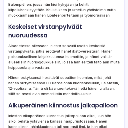
Balompiéhen, jossa hän hioi kykyjään ja kehitti
kilpailuhenkisyyttään. Koulutuksen ja urheilun yhdistelmä auttoi
muokkaamaan hänen luonteenpiirteitään ja työmoraaliaan.
Keskeiset virstanpylväät
nuoruudessa
Albacetessa ollessaan Iniesta saavutti useita keskeisiä
virstanpylväitä, jotka erottivat hänet ikätovereistaan. Hänen
poikkeuksellinen lahjakkuutensa huomattiin, ja hänet valittiin
alueellisiin nuorisojoukkueisiin, joissa hän esitteli taitojaan muita
huippupelaajia vastaan.
Hänen esityksensä herättivät scouttien huomion, mikä johti
hänen siirtymiseensä FC Barcelonan nuorisokouluun, La Masiin,
12-vuotiaana. Tämä oli käänteentekevä hetki hänen urallaan,
sillä se avasi ovia ammatillisiin mahdollisuuksiin.
Alkuperäinen kiinnostus jalkapalloon
Iniestan alkuperäinen kiinnostus jalkapalloon alkoi, kun hän
alkoi pelata ystäviensä kanssa naapurustossaan. Hänen
luonnollinen lahjakkuutensa tuli nopeasti ilmi, ja hän alkoi