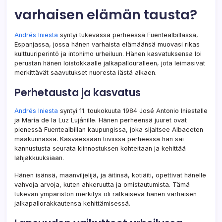
varhaisen elämän tausta?
Andrés Iniesta
syntyi tukevassa perheessä Fuentealbillassa,
Espanjassa, jossa hänen varhaista elämäänsä muovasi rikas
kulttuuriperintö ja intohimo urheiluun. Hänen kasvatuksensa loi
perustan hänen loistokkaalle jalkapallouralleen, jota leimasivat
merkittävät saavutukset nuoresta iästä alkaen.
Perhetausta ja kasvatus
Andrés Iniesta
syntyi 11. toukokuuta 1984 José Antonio Iniestalle
ja María de la Luz Lujánille. Hänen perheensä juuret ovat
pienessä Fuentealbillan kaupungissa, joka sijaitsee Albaceten
maakunnassa. Kasvaessaan tiiviissä perheessä hän sai
kannustusta seurata kiinnostuksen kohteitaan ja kehittää
lahjakkuuksiaan.
Hänen isänsä, maanviljelijä, ja äitinsä, kotiäiti, opettivat hänelle
vahvoja arvoja, kuten ahkeruutta ja omistautumista. Tämä
tukevan ympäristön merkitys oli ratkaiseva hänen varhaisen
jalkapallorakkautensa kehittämisessä.