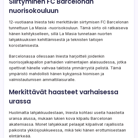
Siirtyminen FC Barcelonan
nuorisokouluun
12-vuotiaana Iniesta teki merkittävän siirtymisen FC Barcelonan
tunnettuun La Masia -nuorisokouluun. Tämä siirto oli ratkaiseva
hänen kehitykselleen, sillä La Masia tunnetaan nuorten
lahjakkuuksien kehittämisestä ja teknisten taitojen
korostamisesta.
Barcelonassa ollessaan Iniesta harjoitteli joidenkin
nuorisojalkapallon parhaiden valmentajien alaisuudessa, jotka
opettivat hänelle vahvaa taktista ymmärrystä pelistä. Tämä
ympäristö mahdollisti hänen kykyjensä hiomisen ja
valmistautumisen ammattilaisuralle.
Merkittävät haasteet varhaisessa
urassa
Huolimatta lahjakkuudestaan, Iniesta kohtasi useita haasteita
uransa alussa, mukaan lukien kova kilpailu Barcelonan
akatemiassa. Monet lahjakkaat pelaajat kilpailivat rajallisista
paikoista ykkösjoukkueessa, mikä teki hänen erottumisestaan
elintärkeää.