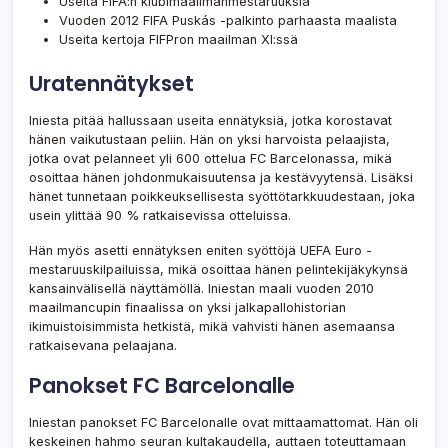
Useita FIFA:n klubimaailmanmestaruuksia
Vuoden 2012 FIFA Puskás -palkinto parhaasta maalista
Useita kertoja FIFPron maailman XI:ssä
Uratennätykset
Iniesta pitää hallussaan useita ennätyksiä, jotka korostavat
hänen vaikutustaan peliin. Hän on yksi harvoista pelaajista,
jotka ovat pelanneet yli 600 ottelua FC Barcelonassa, mikä
osoittaa hänen johdonmukaisuutensa ja kestävyytensä. Lisäksi
hänet tunnetaan poikkeuksellisesta syöttötarkkuudestaan, joka
usein ylittää 90 % ratkaisevissa otteluissa.
Hän myös asetti ennätyksen eniten syöttöjä UEFA Euro -
mestaruuskilpailuissa, mikä osoittaa hänen pelintekijäkykynsä
kansainvälisellä näyttämöllä. Iniestan maali vuoden 2010
maailmancupin finaalissa on yksi jalkapallohistorian
ikimuistoisimmista hetkistä, mikä vahvisti hänen asemaansa
ratkaisevana pelaajana.
Panokset FC Barcelonalle
Iniestan panokset FC Barcelonalle ovat mittaamattomat. Hän oli
keskeinen hahmo seuran kultakaudella, auttaen toteuttamaan